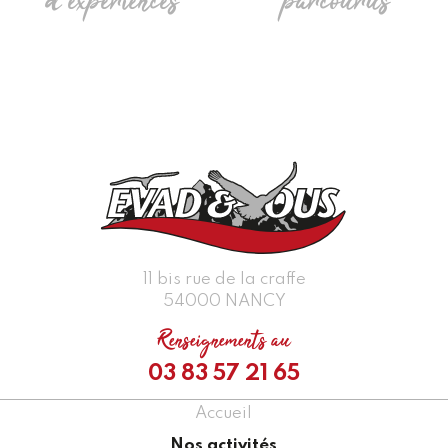
d'éxpériences
parcourus
11 bis rue de la craffe
54000 NANCY
Renseignements au
03 83 57 21 65
Accueil
Nos activités