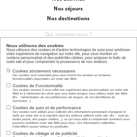
Nos séjours
Nos destinations
Qui sommes-nous ?
Nos garanties
Nous utilisons des cookies
Nous utilisons des cookies et d'autres technologies de suivi pour améliorer
votre expérience de navigation sur notre site, pour vous montrer un
Nous contacter
contenu personnalisé et des publicités ciblées, pour analyser le trafic de
notre site et pour comprendre la provenance de nos visiteurs.
Demandez un devis
Cookies strictement nécessaires
Ces cookies sont essentiels pour vous fournir les services et certaines
fonctionnalités disponibles sur notre site Web.
Mon espace
Cookies de Fonctionnalité
Mes séjours favoris
Ces cookies servent à vous offrir une expérience plus personnalisée sur notre site
Web et à mémoriser les choix que vous faites lorsque vous utilisez notre site Web.
(Ex. : mémorisation de vos préférences de langue, de vos identifiants de
connexion...)
Plan du site
Cookies de suivi et de performance
Ces cookies sont utilisés pour collecter des informations permettant d'analyser le
Mentions légales
trafic sur notre site et la manière dont les visiteurs utilisent notre site. (Ex. : suivi du
temps passé, des pages visitées...), ce qui nous aide à comprendre comment nous
pouvons améliorer notre site Web pour vous. Ces informations collectées
Partenaires
n'identifient aucun visiteur en particulier.
Cookies de ciblage et de publicité
Informations