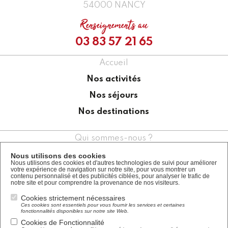
11 bis rue de la craffe
54000 NANCY
Renseignements au
03 83 57 21 65
Accueil
Nos activités
Nos séjours
Nos destinations
Nous utilisons des cookies
Qui sommes-nous ?
Nous utilisons des cookies et d'autres technologies de suivi pour améliorer
votre expérience de navigation sur notre site, pour vous montrer un
Nos garanties
contenu personnalisé et des publicités ciblées, pour analyser le trafic de
notre site et pour comprendre la provenance de nos visiteurs.
Nous contacter
Cookies strictement nécessaires
Ces cookies sont essentiels pour vous fournir les services et certaines
Demandez un devis
fonctionnalités disponibles sur notre site Web.
Cookies de Fonctionnalité