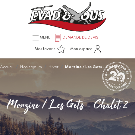
MENU
DEMANDE DE DEVIS
Mes favoris
Mon espace
Accueil
Nos séjours
Hiver
Morzine / Les Gets - Chalet 2
Morzine / Les Gets - Chalet 2