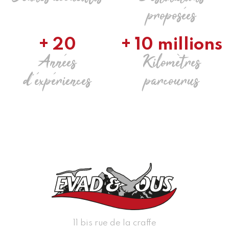
+ 25 000
+ 30
Jeunes accueillis
Destinations
proposées
+ 20
+ 10 millions
Années
Kilomètres
d'éxpériences
parcourus